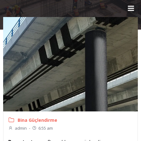
İçeriğe
geç
Bina Güçlendirme
admin
-
6:55 am