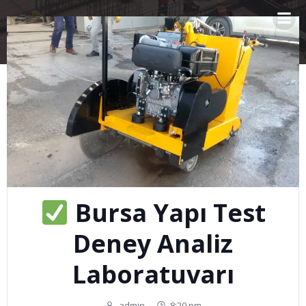
İçeriğe
geç
Bursa Yapı Test
Deney Analiz
Laboratuvarı
admin
-
8:20 pm